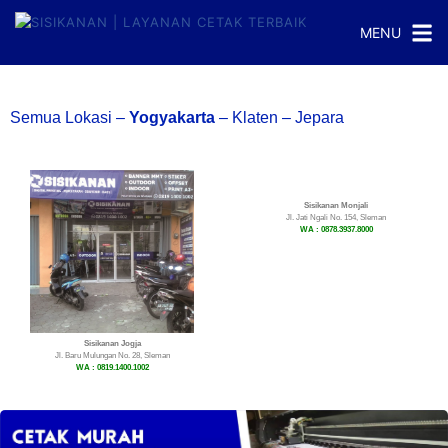
MENU
Semua Lokasi
–
Yogyakarta
–
Klaten
–
Jepara
Sisikanan Monjali
Jl. Jati Ngali No. 154, Sleman
WA : 0878.3937.8000
Sisikanan Jogja
Jl. Baru Mulungan No. 28, Sleman
WA : 0819.1400.1002